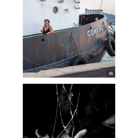
Mare aperto
ALL
·
PERFORMANCE
Clivaggi
ALL
·
PERFORMANCE