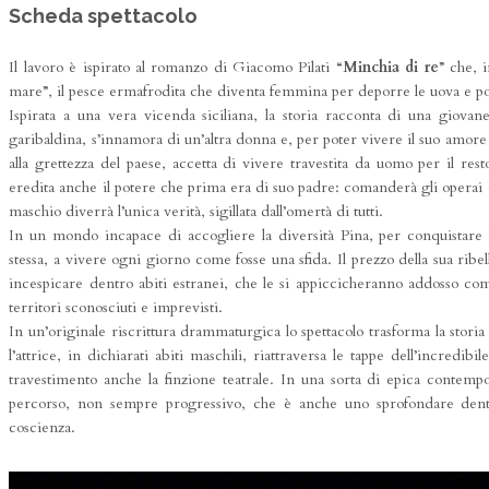
Scheda spettacolo
Il lavoro è ispirato al romanzo di Giacomo Pilati “
Minchia di re
” che, i
mare”, il pesce ermafrodita che diventa femmina per deporre le uova e po
Ispirata a una vera vicenda siciliana, la storia racconta di una giova
garibaldina, s’innamora di un’altra donna e, per poter vivere il suo amore 
alla grettezza del paese, accetta di vivere travestita da uomo per il rest
eredita anche il potere che prima era di suo padre: comanderà gli operai d
maschio diverrà l’unica verità, sigillata dall’omertà di tutti.
In un mondo incapace di accogliere la diversità Pina, per conquistare la
stessa, a vivere ogni giorno come fosse una sfida. Il prezzo della sua ribe
incespicare dentro abiti estranei, che le si appiccicheranno addosso c
territori sconosciuti e imprevisti.
In un’originale riscrittura drammaturgica lo spettacolo trasforma la stor
l’attrice, in dichiarati abiti maschili, riattraversa le tappe dell’incredib
travestimento anche la finzione teatrale. In una sorta di epica contem
percorso, non sempre progressivo, che è anche uno sprofondare dentr
coscienza.