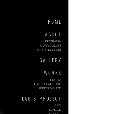
HOME
ABOUT
BIOGRAFIA
CURRICULUM
ROVINE CIRCOLARI
GALLERY
WORKS
TEATRO
TEATRO-CANZONE
PERFORMANCE
LAB & PROJECT
LAB
SCHOOL