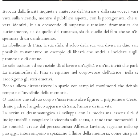
Evocati dalla fisicità inquieta e mutevole dell’attrice e dalla sua voce, i v
vista sulla vicenda, mentre il pubblico aspetta, con la protagonista, che u
vera identità, in un crescendo di suspense e tensione drammatica che 
curiosamente, sia da quello del romanzo, sia da quello del film che se n’è
speranza di un cambiamento.
La ribellione di Pina, la sua sfida, il solco della sua vita divisa in due, s
possibile mutamento: un esempio di libertà che andrà a incidere sugli 
promesse e di catene.
Lo stile asciutto ed essenziale dà al lavoro un’agilità e un’incisività che par
La metamorfosi di Pina si esprime nel corpo-voce dell’attrice, nella su
raccolgono gli stati emotivi.
Eccola allora circoscrivere lo spazio con semplici movimenti che definisc
tempo nell’invisibile della memoria.
O lasciare che sul suo corpo s’inscrivano altre figure: il prigioniero Cecè, 
di suo padre, l’angelico apparire di Sara, l’amore di una vita.
La scrittura drammaturgica si sviluppa con la medesima essenzialità d
indispensabili a coagulare la vicenda sulla scena, a renderne memorabili i pa
Le sonorità, create dal percussionista Alfredo Laviano, segnano nello sp
passaggi, interrompono o spiazzano il fluire della memoria, come una part