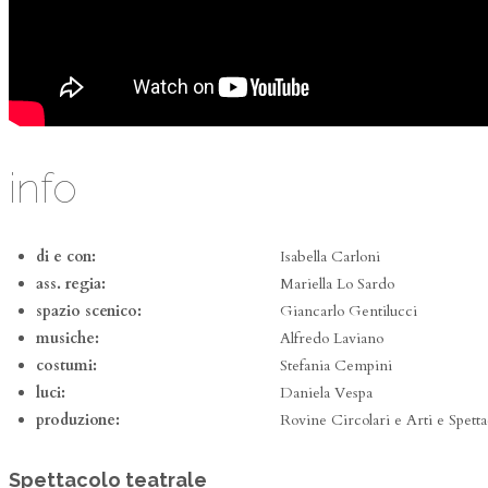
info
di e con:
Isabella Carloni
ass. regia:
Mariella Lo Sardo
spazio scenico:
Giancarlo Gentilucci
musiche:
Alfredo Laviano
costumi:
Stefania Cempini
luci:
Daniela Vespa
produzione:
Rovine Circolari e Arti e Spetta
Spettacolo teatrale