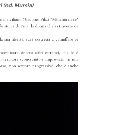
i (ed. Mursia)
del siciliano Giacomo Pilati “Minchia di re”
le storia di Pina, la donna che si traveste da
 sua libertà, sarà costretta a camuffare se
ncespicare dentro abiti estranei, che le si
territori sconosciuti e imprevisti. In una
orso, non sempre progressivo, che è anche