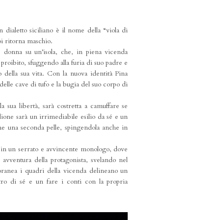
n dialetto siciliano è il nome della “viola di
i ritorna maschio.
ne donna su un’isola, che, in piena vicenda
proibito, sfuggendo alla furia di suo padre e
o della sua vita. Con la nuova identità Pina
elle cave di tufo e la bugia del suo corpo di
 sua libertà, sarà costretta a camuffare se
llione sarà un irrimediabile esilio da sé e un
ome una seconda pelle, spingendola anche in
ia in un serrato e avvincente monologo, dove
ile avventura della protagonista, svelando nel
poranea i quadri della vicenda delineano un
o di sé e un fare i conti con la propria