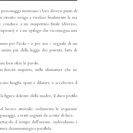
ari personaggi mostrano i loro diversi punti di
n ritratto venga a rivelare finalmente la sua
conduce a un inaspettato finale (diverso,
 ispirato) e a un epilogo che riconsegna una
aranno per l’isola – e per noi – segnale di un
animi più della legge dei potenti, fatta di
lano ben oltre le parole.
a fisicità inquieta, nelle sfumature che ne
ono luoghi, spazi e dilatare o accelerare il
la figura dolente della madre, il duro profilo
el lavoro attoriale: sedimenta le sequenze
ssaggi, a tratti segnati da scritte di luce.
ettacolo il tempo dell’azione, individuano i
itura drammaturgica parallela.